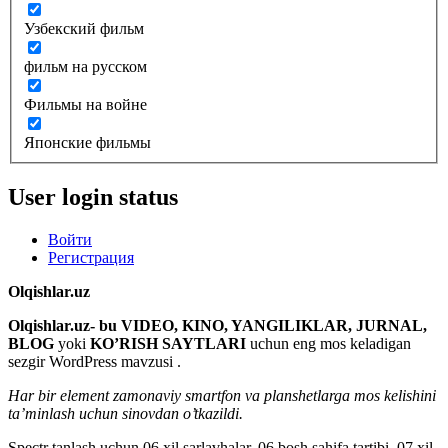
Узбекский фильм
фильм на русском
Фильмы на войне
Японские фильмы
User login status
Войти
Регистрация
Olqishlar.uz
Olqishlar.uz- bu VIDEO, KINO, YANGILIKLAR, JURNAL,
BLOG
yoki
KO’RISH SAYTLARI
uchun eng mos keladigan
sezgir WordPress mavzusi
.
Har bir element zamonaviy smartfon va planshetlarga mos kelishini
ta’minlash uchun sinovdan o’tkazildi.
Spectr tanlash uchun 06 xil sarlavhalar, 06 bosh sahifa tartibi, 07 xil