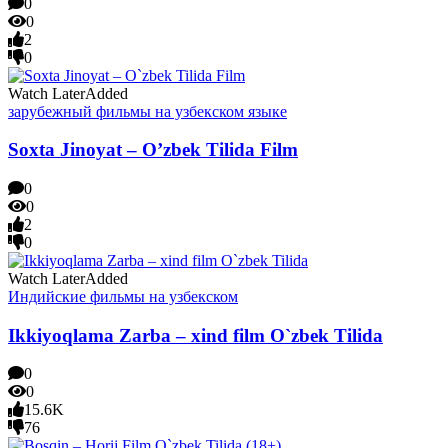
0
0
2
0
Watch Later
Added
зарубежный фильмы на узбекском языке
Soxta Jinoyat – O’zbek Tilida Film
0
0
2
0
Watch Later
Added
Индийские фильмы на узбекском
Ikkiyoqlama Zarba – xind film O`zbek Tilida
0
0
15.6K
76