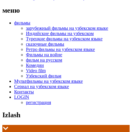
меню
фильмы
зарубежный фильмы на узбекском языке
Индийские фильмы на узбекском
Турецкие фильмы на узбекском языке
сказочные фильмы
Ретро фильмы на узбекском языке
Фильмы на войне
фильм на русском
Комедии
Video film
Узбекский фильм
Мультфильмы на узбекском языке
Сериал на узбекском языке
Контакты
LOGIN
регистрация
Izlash