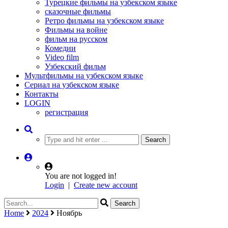
Турецкие фильмы на узбекском языке
сказочные фильмы
Ретро фильмы на узбекском языке
Фильмы на войне
фильм на русском
Комедии
Video film
Узбекский фильм
Мультфильмы на узбекском языке
Сериал на узбекском языке
Контакты
LOGIN
регистрация
You are not logged in!
Login
|
Create new account
Home
2024
Ноябрь