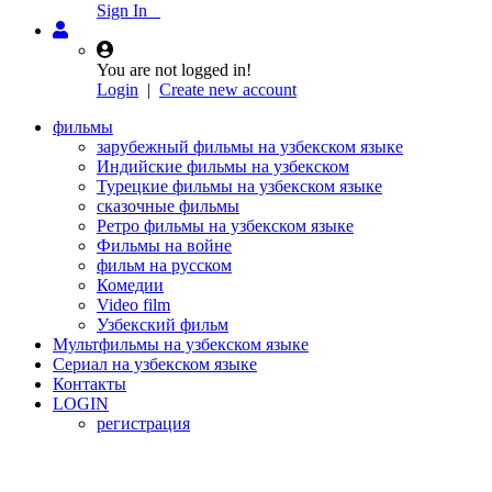
Sign In
You are not logged in!
Login
|
Create new account
фильмы
зарубежный фильмы на узбекском языке
Индийские фильмы на узбекском
Турецкие фильмы на узбекском языке
сказочные фильмы
Ретро фильмы на узбекском языке
Фильмы на войне
фильм на русском
Комедии
Video film
Узбекский фильм
Мультфильмы на узбекском языке
Сериал на узбекском языке
Контакты
LOGIN
регистрация